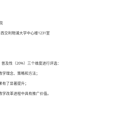
院
西交利物浦大学中心楼1231室
、普及性（20%）三个维度进行评选：
教学理念、策略和方法；
果有了显著提升；
教学改革进程中具有推广价值。