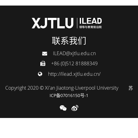
联系我们
ILEAD@xjtlu.edu.cn
+86 (0)512 81888349
http://ilead.xjtlu.edu.cn/
Copyright 2020 © Xi'an Jiaotong-Liverpool University
苏
ICP备07016150号-1