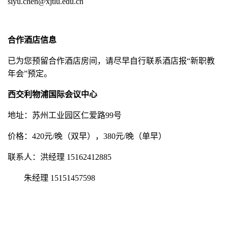
siyu.chen@xjtlu.edu.cn
合作酒店信息
已为您预留合作酒店房间，请尽早自行联系酒店报“新职教
年会”预定。
西交利物浦国际会议中心
地址：苏州工业园区仁爱路
99号
价格：
420元/晚（双早），380元/晚（单早）
联系人：洪经理
15162412885
朱经理
15151457598