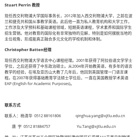
Stuart Perrin 教授
现任西交利物浦大学国际事务长，2012年加入西交利物浦大学，之前在波
兰和捷克共和国从事教学英语。此后他一直为私人教育机构和大学工作，
工作涉及大学预科和基础课程领域，短期英语课程，学术素养和国际学生
招生营销。他对教育的国际化有非常独特的见解，特别是如何摆脱当地的
主位视角，形成能真正融合多元文化的学校机制和体制。
Christopher Batten经理
现任西交利物浦大学语言中心课程经理。2001年获得了阿拉伯语文学学士
学位，之后还获得了中东政治硕士。从2004年开始教英语，有多年的语言
教学的经验，在埃及亚历山大教了几年后，他回到英国管理一门语言课
程。在2007年获得基础教育学法硕士学位后，一直在英国教授学术英语
EAP (English for Academic Purposes)。
联系方式
联系人：杨清华 0512 88161806 qinghua.yang@xjtlu.edu.cn
唐 宇 0512 81884757 Yu.Tang@xjtlu.edu.cn
地 址：江苏省苏州工业园区独墅湖科教创新区仁爱路111号西交利物浦