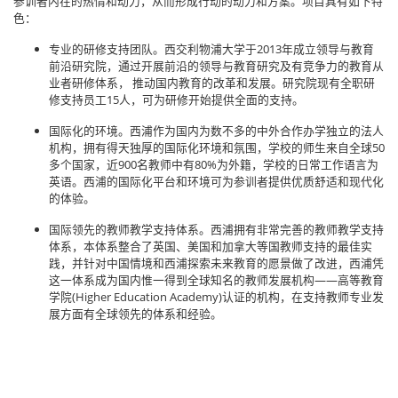
参训者内在的热情和动力，从而形成行动的动力和方案。项目具有如下特
色：
专业的研修支持团队。西交利物浦大学于2013年成立领导与教育
前沿研究院，通过开展前沿的领导与教育研究及有竞争力的教育从
业者研修体系， 推动国内教育的改革和发展。研究院现有全职研
修支持员工15人，可为研修开始提供全面的支持。
国际化的环境。西浦作为国内为数不多的中外合作办学独立的法人
机构，拥有得天独厚的国际化环境和氛围，学校的师生来自全球50
多个国家，近900名教师中有80%为外籍，学校的日常工作语言为
英语。西浦的国际化平台和环境可为参训者提供优质舒适和现代化
的体验。
国际领先的教师教学支持体系。西浦拥有非常完善的教师教学支持
体系，本体系整合了英国、美国和加拿大等国教师支持的最佳实
践，并针对中国情境和西浦探索未来教育的愿景做了改进，西浦凭
这一体系成为国内惟一得到全球知名的教师发展机构——高等教育
学院(Higher Education Academy)认证的机构，在支持教师专业发
展方面有全球领先的体系和经验。