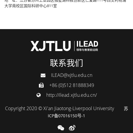
大学南校区国际科研中心811室
联系我们
ILEAD@xjtlu.edu.cn
+86 (0)512 81888349
http://ilead.xjtlu.edu.cn/
Copyright 2020 © Xi'an Jiaotong-Liverpool University
苏
ICP备07016150号-1