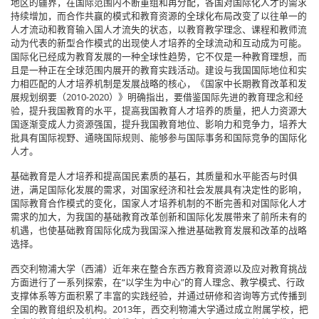
地区的疆界，在国际范围内不断重组和再分配，各国对国际化人才的需求
持续增加，而合作共赢的模式和教育资源的全球化布局改变了以往单一的
人才流动和教育输入国人才流失的状态，以教育教学理念、课程和教师流
动为代表的新型合作模式的出现使人才培养的全球流动和互动成为可能。
国际化已经成为教育发展的一种全球性趋势，它不仅是一种教育理想，而
且是一种正在全球范围内展开的教育实践活动。建设与我国国际地位和实
力相匹配的人才培养机制是发展战略的核心，《国家中长期教育改革和发
展规划纲要（2010-2020）》明确指出，要借鉴国际先进的教育理念和经
验，提升我国教育的水平，提高我国教育人才培养的质量，把人力资源大
国逐渐变成人力资源强国，提升我国教育地位、影响力和竞争力，培养大
批具有国际视野、通晓国际规则、能够参与国际事务和国际竞争的国际化
人才。
基础教育是人才培养和提高国民素质的基石，其质量和水平能否与时俱
进，满足国际化发展的需求，对国家经济和社会发展具有决定性的影响，
国际教育合作模式的变化，国家人才培养机制的不断完善和对国际化人才
需求的加大，为我国的基础教育改革创新和国际化发展带来了前所未有的
机遇，也使基础教育国际化成为我国深入推进基础教育发展和改革的战略
选择。
西交利物浦大学（西浦）近年来在整合东西方教育资源以及应对教育挑战
方面进行了一系列探索，在“以学生为中心”的育人理念、教学模式、行政
支撑体系等方面积累了丰富的实践经验，并通过研修和咨询等方式传播到
全国的教育组织及机构。2013年，西交利物浦大学通过成立附属学校，把