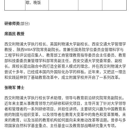
歇、晚饭
研修师资
(部分)
席酉民 教授
西交利物浦大学执行校长、英国利物浦大学副校长、西安交通大学管理学
教授 、陕西MBA学院常务副院长。曾兼任国务院学位委员会管理科学与
工程学科评议组召集人、教育部工商管理教育指导委员会主任委员、教育
部科技委委员兼管理学科部常务副主任，西安交通大学党委常委、副校
长。席校长提出融合中西打造全新育人模式的理念，并在西交利物浦大学
尝试十多年，已经成本国内外国际化办学的样板。近年来，又把这一理念
和实践延伸到了基础教育改革中，成立附属学校并开启了一系列改革。
张晓军 博士
西交利物浦大学执行校长学术助理，领导与教育前沿研究院常务副院长。
近年来主要从事教育领导力的研修和研究项目，主导开发了针对大学领导
者和管理者的一系列研修项目，并担任讲师。主要研究兴趣为中国教育系
统的制度与组织变革，以及领导者在教育大变革中的角色和变革策略，未
来的教育，以及当前的教育机构如何面向未来推动改革等话题。曾参与多
项国家自然科学基金重点、主任基金以及教育部战略研究重大专项。