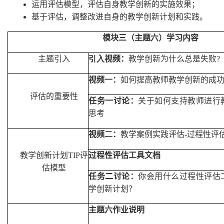
运用评估模型，评估自身教学创新的实施效果；
基于评估，调整改进自身的教学创新计划和实践。
模块三（主题六）学习内容
主题引入
引入
视频：
教学创新为什么总是失败
?
视频
一
：
如何提高教师教学创新的成
评估的重要性
任务一讨论：
关于如何支持教师进行
思考
视频
二
：
教学案例实践评估
-过程性评
教学创新计划
T
IP
评
过程性评估工具文档
估模型
任务二讨论：
你会用什么过程性评估
学创新计划
？
主题六作业说明