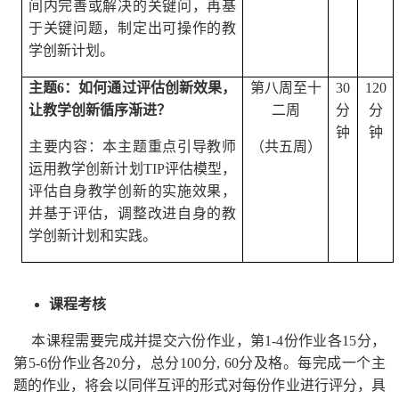
间内完善或解决的关键问，再基
于关键问题，制定出可操作的教
学创新计划。
主题
6
：如何通过评估创新效果，
第八周至十
30
120
让教学创新循序渐进？
二周
分
分
钟
钟
主要内容：本主题重点引导教师
（共五周）
运用教学创新计划
TIP
评估模型，
评估自身教学创新的实施效果，
并基于评估，调整改进自身的教
学创新计划和实践。
课程考核
本课程需要完成并提交六份作业，第
1-4
份作业各
15
分，
第
5-6
份作业各
20
分，总分
100
分
, 60
分及格。每完成一个主
题的作业，将会以同伴互评的形式对每份作业进行评分，具