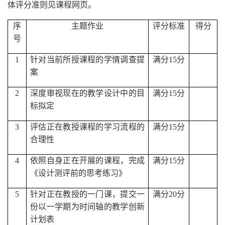
体评分准则见课程网页。
序
主题作业
评分标准
得分
号
1
针对当前所授课程的学情调查提
满分
15
分
案
2
深度审视现在的教学设计中的目
满分
15
分
标拟定
3
评估正在教授课程的学习流程的
满分
15
分
合理性
4
依照自身正在开展的课程，完成
满分
15
分
《设计测评前的思考练习》
5
针对正在教授的一门课，提交一
满分
20
分
份以一学期为时间轴的教学创新
计划表