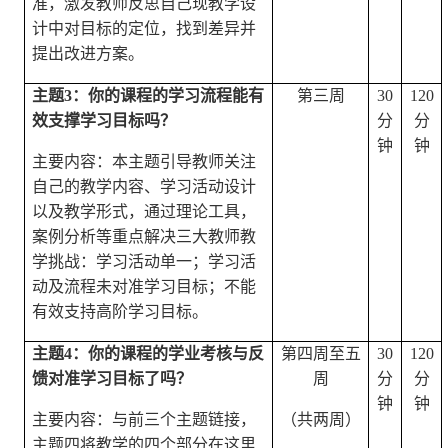
准，激发教师反思自己现教学设
计中对目标的定位，找到差异并
提出改进方案。
主题
3
：你的课程的学习流程能有
第三周
30
120
效支撑学习目标吗？
分
分
钟
钟
主要内容：本主题引导教师关注
自己的教学内容、学习活动设计
以及教学形式，通过理论工具，
案例分析等重点解决三大教师教
学挑战：学习活动单一；学习活
动及流程未对准学习目标；不能
有效支持高阶学习目标。
主题
4
：你的课程的学业考核与反
第四周至五
30
120
馈对准学习目标了吗？
周
分
分
钟
钟
主要内容：与前三个主题链接，
（共两周）
主题四将教学的四个部分在这里