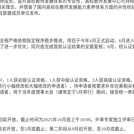
师成长，提升高校教师发展体系的专业性，高校教师发展中心可持
 HE的相关理念，并借鉴了国内高校在教师发展能力素养体系方面的共
所有联盟成员单位发布。
全程严格依照既定程序稳步推进。项目于今年
4月正式启动，6月进
了进一步优化；同月底完成首批认证结果的全面复核；8月，经认证
中，1人获初级认证资格，1人获中级认证资格，3人获高级认证资格
进行小幅修改和大幅修改的申请者），待申请者按要求补充完善相关
请者，将于当年度理事大会（通常定于5月举行）期间，接受统一表
月初起开放，截止时间为2025年10月底上午10:00。外审专家独立评
月初开放，至5月底截止；第二阶段从9月初开放，至10月底截止。