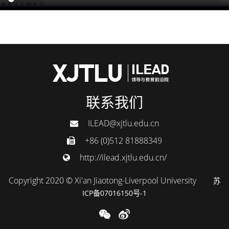
联系我们
ILEAD@xjtlu.edu.cn
+86 (0)512 81888349
http://ilead.xjtlu.edu.cn/
Copyright 2020 © Xi'an Jiaotong-Liverpool University
苏
ICP备07016150号-1