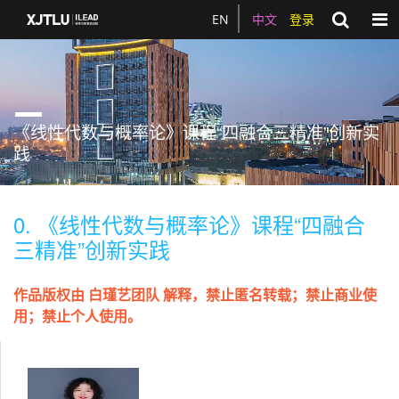
Togg
EN
中文
登录
《线性代数与概率论》课程“四融合三精准”创新实
践
0. 《线性代数与概率论》课程“四融合
三精准”创新实践
作品版权由 白瑾艺团队 解释，禁止匿名转载；禁止商业使
用；禁止个人使用。