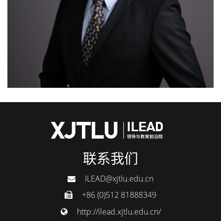
联系我们
ILEAD@xjtlu.edu.cn
+86 (0)512 81888349
http://ilead.xjtlu.edu.cn/