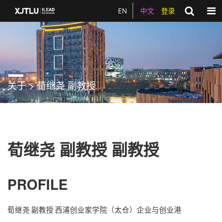
Togg
EN
中文
登录
关于 > 荀继尧 副教授
荀继尧 副教授 副教授
PROFILE
荀继尧
副教授
西浦创业家学院（太仓）企业与创业港