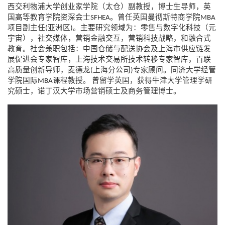
西交利物浦大学创业家学院（太仓）副教授，博士生导师，英
国高等教育学院资深会士
。曾任英国曼彻斯特商学院
SFHEA
MBA
项目副主任
亚洲区
。主要研究领域为：零售与数字化科技（元
(
)
宇宙），社交媒体，营销金融交互，营销科技战略，和融合式
教育
。
社会兼职包括：中国仓储与配送协
会及
上海市供应链发
展促进
会专家智库，
上海技术交易所技术转移专家智库，百联
高质量创新导师，麦德龙
上海分公司
专家顾问。同济大学经管
(
)
学院国际
课程教授。
曾留学英国，获得牛津大学管理学研
MBA
究硕士，诺丁汉大学市场营销硕士及商务管理博士。