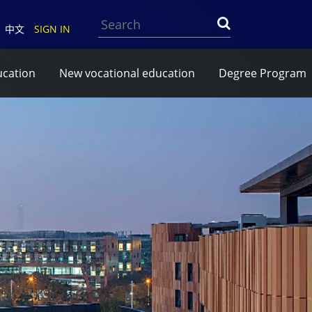
Search
中文
SIGN IN
ucation
New vocational education
Degree Program