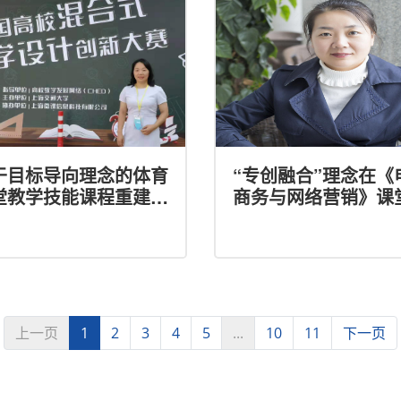
于目标导向理念的体育
“专创融合”理念在《
堂教学技能课程重建与
商务与网络营销》课
实效研究
的运用
上一页
1
2
3
4
5
...
10
11
下一页