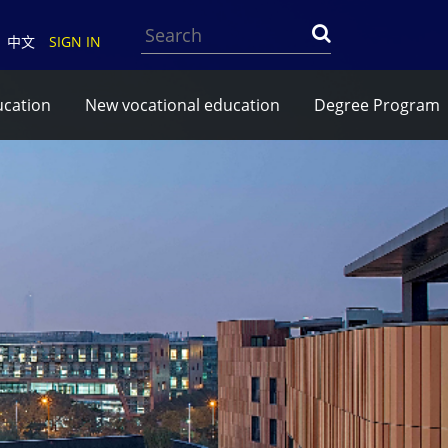
Search
中文
SIGN IN
ucation
New vocational education
Degree Program