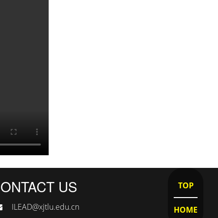
ONTACT US
TOP
ILEAD@xjtlu.edu.cn
HOME