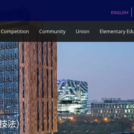
EN
GLISH
Competition
Community
Union
Elementary Ed
识与技法）