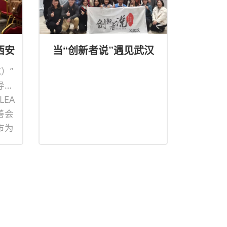
西安
当“创新者说”遇见武汉
K）”
导与
EA
善会
市为
社
本地
育创
提供
习的