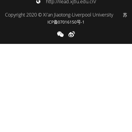
http://ilead.xjtlu.edu.cn/
Copyright 2020 © Xi'an Jiaotong-Liverpool University
苏
ICP备07016150号-1