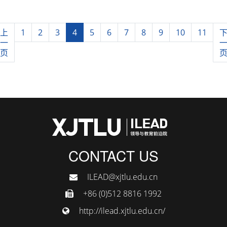
上
1
2
3
4
5
6
7
8
9
10
11
一
页
CONTACT US
ILEAD@xjtlu.edu.cn
+86 (0)512 8816 1992
http://ilead.xjtlu.edu.cn/