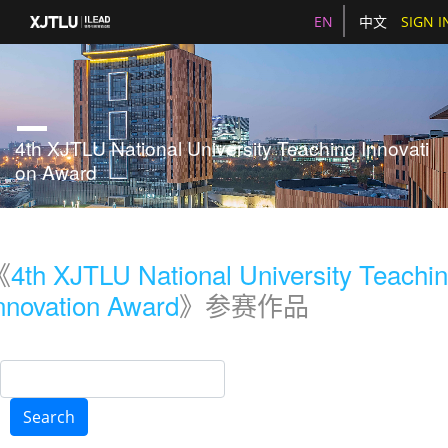
EN
中文
SIGN I
4th XJTLU National University Teaching Innovati
on Award
《
4th XJTLU National University Teachi
nnovation Award
》参赛作品
Search