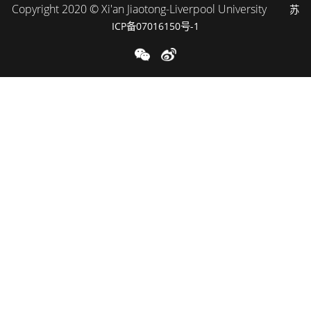
Copyright 2020 © Xi'an Jiaotong-Liverpool University
苏
ICP备07016150号-1