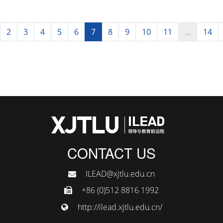
2
3
4
5
6
7
8
9
10
11
...
14
CONTACT US
ILEAD@xjtlu.edu.cn
+86 (0)512 8816 1992
http://ilead.xjtlu.edu.cn/