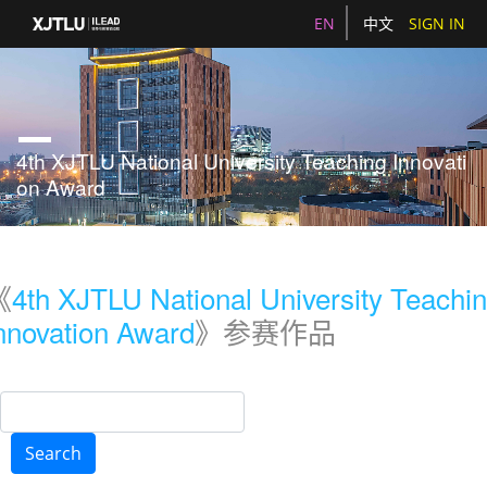
EN
中文
SIGN IN
4th XJTLU National University Teaching Innovati
on Award
《
4th XJTLU National University Teachi
nnovation Award
》参赛作品
Search