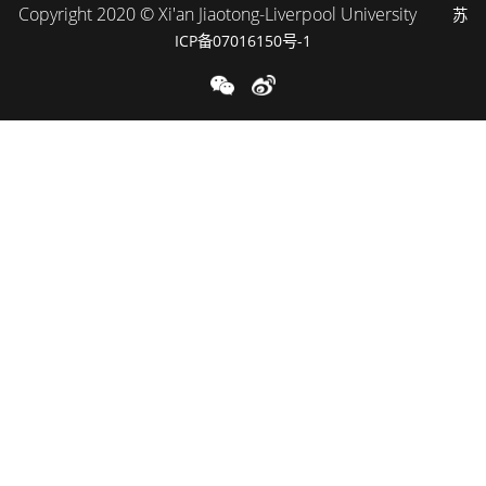
Copyright 2020 © Xi'an Jiaotong-Liverpool University
苏
ICP备07016150号-1