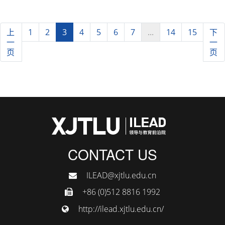
上
1
2
3
4
5
6
7
...
14
15
下
一
一
页
页
CONTACT US
ILEAD@xjtlu.edu.cn
+86 (0)512 8816 1992
http://ilead.xjtlu.edu.cn/