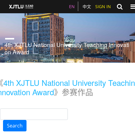
To
EN
中文
SIGN IN
4th XJTLU National University Teaching Innovati
on Award
《
4th XJTLU National University Teachi
nnovation Award
》参赛作品
Search