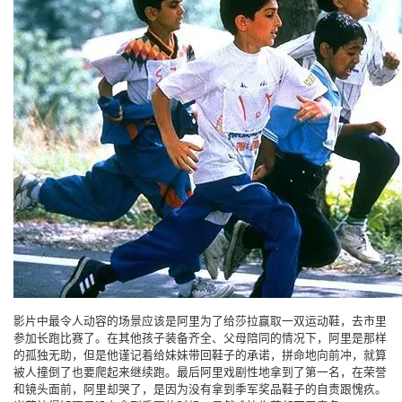
影片中最令人动容的场景应该是阿里为了给莎拉赢取一双运动鞋，去市里
参加长跑比赛了。在其他孩子装备齐全、父母陪同的情况下，阿里是那样
的孤独无助，但是他谨记着给妹妹带回鞋子的承诺，拼命地向前冲，就算
被人撞倒了也要爬起来继续跑。最后阿里戏剧性地拿到了第一名，在荣誉
和镜头面前，阿里却哭了，是因为没有拿到季军奖品鞋子的自责跟愧疚。