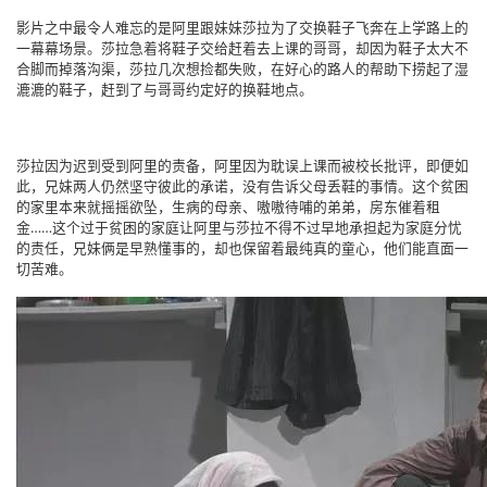
影片之中最令人难忘的是阿里跟妹妹莎拉为了交换鞋子飞奔在上学路上的
一幕幕场景。莎拉急着将鞋子交给赶着去上课的哥哥，却因为鞋子太大不
合脚而掉落沟渠，莎拉几次想捡都失败，在好心的路人的帮助下捞起了湿
漉漉的鞋子，赶到了与哥哥约定好的换鞋地点。
莎拉因为迟到受到阿里的责备，阿里因为耽误上课而被校长批评，即便如
此，兄妹两人仍然坚守彼此的承诺，没有告诉父母丢鞋的事情。这个贫困
的家里本来就摇摇欲坠，生病的母亲、嗷嗷待哺的弟弟，房东催着租
金……这个过于贫困的家庭让阿里与莎拉不得不过早地承担起为家庭分忧
的责任，兄妹俩是早熟懂事的，却也保留着最纯真的童心，他们能直面一
切苦难。