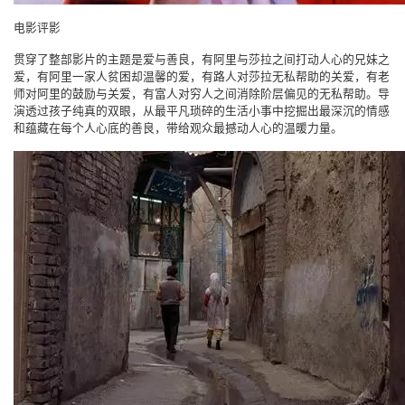
电影评影
贯穿了整部影片的主题是爱与善良，有阿里与莎拉之间打动人心的兄妹之
爱，有阿里一家人贫困却温馨的爱，有路人对莎拉无私帮助的关爱，有老
师对阿里的鼓励与关爱，有富人对穷人之间消除阶层偏见的无私帮助。导
演透过孩子纯真的双眼，从最平凡琐碎的生活小事中挖掘出最深沉的情感
和蕴藏在每个人心底的善良，带给观众最撼动人心的温暖力量。