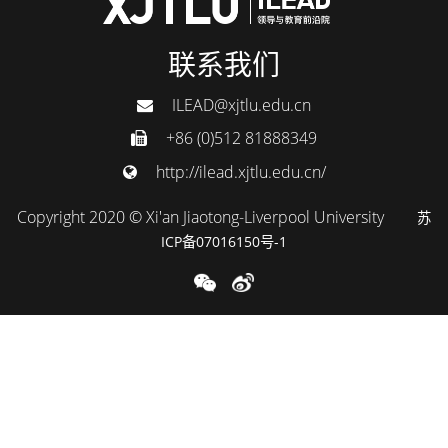
联系我们
ILEAD@xjtlu.edu.cn
+86 (0)512 81888349
http://ilead.xjtlu.edu.cn/
Copyright 2020 © Xi'an Jiaotong-Liverpool University
苏
ICP备07016150号-1