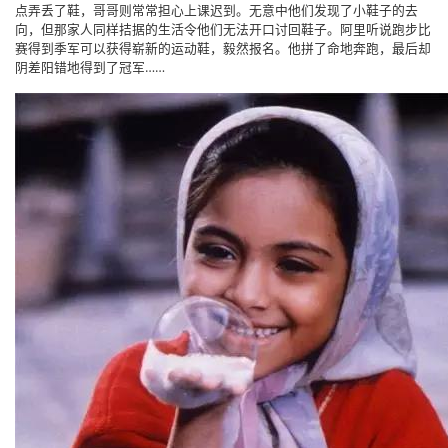
点弄丢了鞋，哥哥则常常担心上课迟到。无意中他们发现了小鞋子的去
向，但那家人同样拮据的生活令他们无法开口讨回鞋子。阿里听说跑步比
赛得到季军可以获得崭新的运动鞋，毅然报名。他拼了命地奔跑，最后却
阴差阳错地得到了冠军……