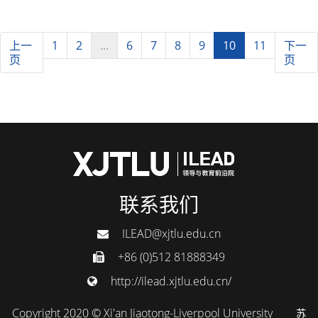
上一
1
2
...
6
7
8
9
10
11
下一
页
页
联系我们
ILEAD@xjtlu.edu.cn
+86 (0)512 81888349
http://ilead.xjtlu.edu.cn/
Copyright 2020 © Xi'an Jiaotong-Liverpool University
苏